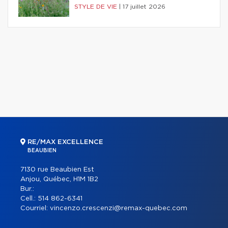
STYLE DE VIE
|
17 juillet 2026
RE/MAX EXCELLENCE
BEAUBIEN
7130 rue Beaubien Est
Anjou, Québec, H1M 1B2
Bur.:
Cell.:
514 862-6341
Courriel:
vincenzo.crescenzi@remax-quebec.com