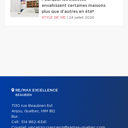
envahissent certaines maisons
plus que d'autres en été?
STYLE DE VIE
|
24 juillet 2026
RE/MAX EXCELLENCE
BEAUBIEN
7130 rue Beaubien Est
Anjou, Québec, H1M 1B2
Bur.:
Cell.:
514 862-6341
Courriel:
vincenzo.crescenzi@remax-quebec.com