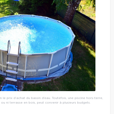
n le prix d’achat du bassin d’eau. Toutefois, une piscine hors-terre,
u ni terrasse en bois, peut convenir à plusieurs budgets.