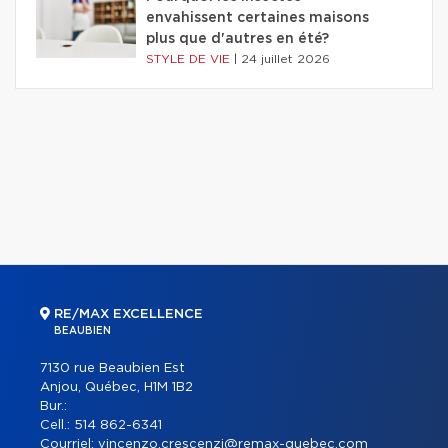
envahissent certaines maisons
plus que d'autres en été?
STYLE DE VIE
|
24 juillet 2026
RE/MAX EXCELLENCE
BEAUBIEN
7130 rue Beaubien Est
Anjou, Québec, H1M 1B2
Bur.:
Cell.:
514 862-6341
Courriel:
vincenzo.crescenzi@remax-quebec.com